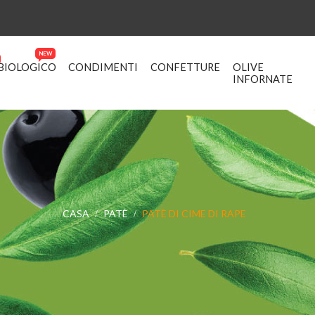
NEW
BIOLOGICO
CONDIMENTI
CONFETTURE
OLIVE
INFORNATE
CASA
PATÈ
PATÈ DI CIME DI RAPE