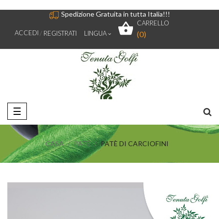
Spedizione Gratuita in tutta Italia!!!
CARRELLO
ACCEDI
REGISTRATI
LINGUA
(0)
navigazione
☰
Toggle
CASA
PATÈ
PATÈ DI CARCIOFINI